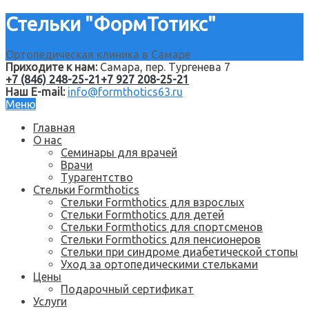
Стельки "ФормТотикс"
Ортопедическая клиника в Самаре
Приходите к нам:
Самара, пер. Тургенева 7
+7 (846) 248-25-21
+7 927 208-25-21
Наш E-mail:
info@formthotics63.ru
Меню
Главная
О нас
Семинары для врачей
Врачи
Турагентство
Стельки Formthotics
Стельки Formthotics для взрослых
Стельки Formthotics для детей
Стельки Formthotics для спортсменов
Стельки Formthotics для пенсионеров
Стельки при синдроме диабетической стопы
Уход за ортопедическими стельками
Цены
Подарочный сертификат
Услуги