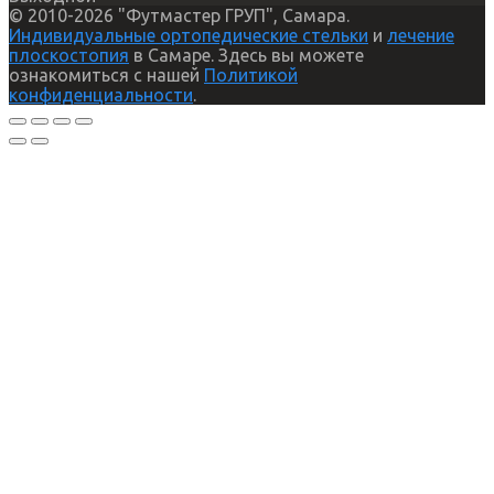
© 2010-2026 "Футмастер ГРУП", Самара.
Индивидуальные ортопедические стельки
и
лечение
плоскостопия
в Самаре. Здесь вы можете
ознакомиться с нашей
Политикой
конфиденциальности
.