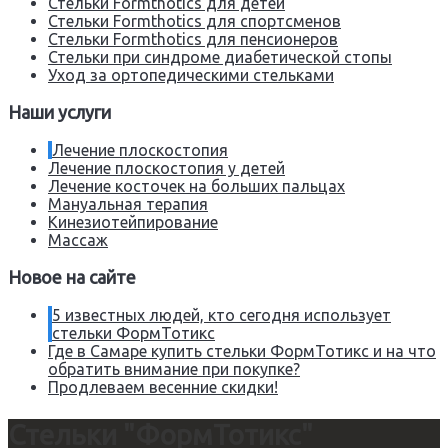
Стельки Formthotics для детей
Стельки Formthotics для спортсменов
Стельки Formthotics для пенсионеров
Стельки при синдроме диабетической стопы
Уход за ортопедическими стельками
Наши услуги
Лечение плоскостопия
Лечение плоскостопия у детей
Лечение косточек на больших пальцах
Мануальная терапия
Кинезиотейпирование
Массаж
Новое на сайте
5 известных людей, кто сегодня использует
стельки ФормТотикс
Где в Самаре купить стельки ФормТотикс и на что
обратить внимание при покупке?
Продлеваем весенние скидки!
Стельки "ФормТотикс"