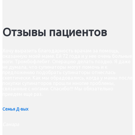
Отзывы пациентов
Хочу выразить благодарность врачам за помощь,
оказанную моей маме. Ей 72 года и у нее очень больные
ноги. Тромбофлебит. Операцию делать поздно. Я даже
не думала, что супинаторы могут помочь и к
предложению подобрать супинаторы отнеслась
скептически. Как мы обрадовались, когда у мамы после
покупки супинаторов прошли многие проблемы,
связанные с ногами. Спасибо!!! Мы обязательно
приедем еще раз.
Семья Д-вых
Самара