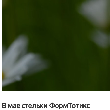
В мае стельки ФормТотикс