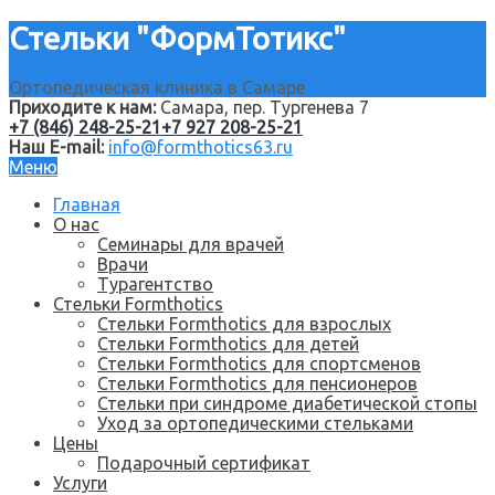
Стельки "ФормТотикс"
Ортопедическая клиника в Самаре
Приходите к нам:
Самара, пер. Тургенева 7
+7 (846) 248-25-21
+7 927 208-25-21
Наш E-mail:
info@formthotics63.ru
Меню
Главная
О нас
Семинары для врачей
Врачи
Турагентство
Стельки Formthotics
Стельки Formthotics для взрослых
Стельки Formthotics для детей
Стельки Formthotics для спортсменов
Стельки Formthotics для пенсионеров
Стельки при синдроме диабетической стопы
Уход за ортопедическими стельками
Цены
Подарочный сертификат
Услуги