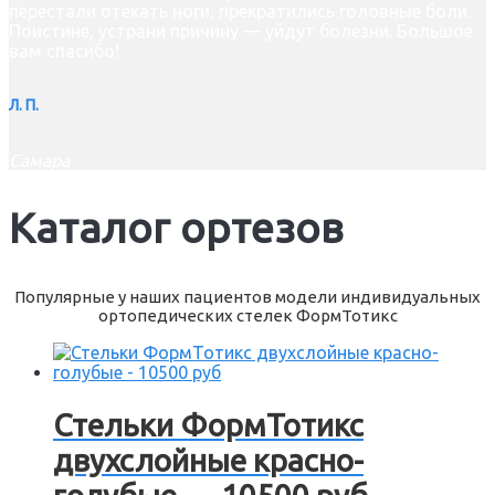
перестали отекать ноги, прекратились головные боли.
Поистине, устрани причину — уйдут болезни. Большое
вам спасибо!
Л. П.
Самара
Каталог ортезов
Популярные у наших пациентов модели индивидуальных
ортопедических стелек ФормТотикс
Стельки ФормТотикс
двухслойные красно-