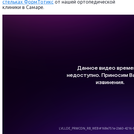
стельках ФормТотикс
от нашей ортопедической
клиники в Самаре.