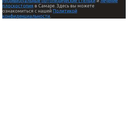
Индивидуальные ортопедические стельки
и
лечение
плоскостопия
в Самаре. Здесь вы можете
ознакомиться с нашей
Политикой
конфиденциальности
.