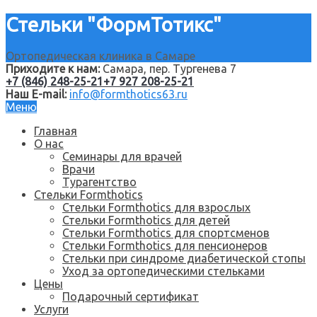
Стельки "ФормТотикс"
Ортопедическая клиника в Самаре
Приходите к нам:
Самара, пер. Тургенева 7
+7 (846) 248-25-21
+7 927 208-25-21
Наш E-mail:
info@formthotics63.ru
Меню
Главная
О нас
Семинары для врачей
Врачи
Турагентство
Стельки Formthotics
Стельки Formthotics для взрослых
Стельки Formthotics для детей
Стельки Formthotics для спортсменов
Стельки Formthotics для пенсионеров
Стельки при синдроме диабетической стопы
Уход за ортопедическими стельками
Цены
Подарочный сертификат
Услуги