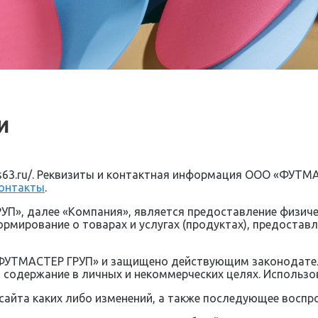
и
cs63.ru/. Реквизиты и контактная информация ООО «ФУТМ
онтакты
.
П», далее «Компания», является предоставление физич
рмирование о товарах и услугах (продуктах), предостав
«ФУТМАСТЕР ГРУП» и защищено действующим законодател
о содержание в личных и некоммерческих целях. Использо
сайта каких либо изменений, а также последующее воспр