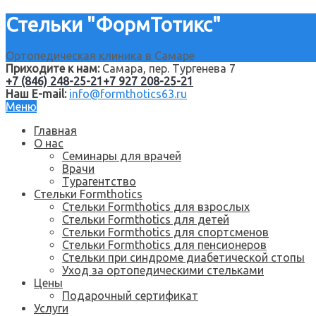
Стельки "ФормТотикс"
Ортопедическая клиника в Самаре
Приходите к нам:
Самара, пер. Тургенева 7
+7 (846) 248-25-21
+7 927 208-25-21
Наш E-mail:
info@formthotics63.ru
Меню
Главная
О нас
Семинары для врачей
Врачи
Турагентство
Стельки Formthotics
Стельки Formthotics для взрослых
Стельки Formthotics для детей
Стельки Formthotics для спортсменов
Стельки Formthotics для пенсионеров
Стельки при синдроме диабетической стопы
Уход за ортопедическими стельками
Цены
Подарочный сертификат
Услуги