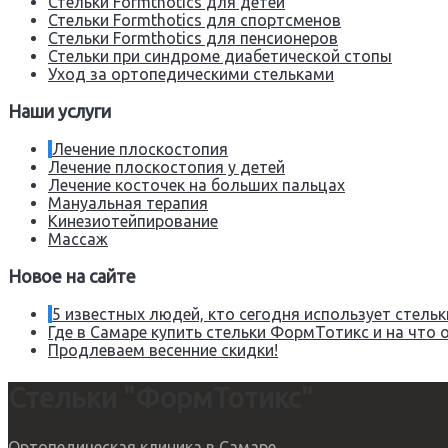
Стельки Formthotics для детей
Стельки Formthotics для спортсменов
Стельки Formthotics для пенсионеров
Стельки при синдроме диабетической стопы
Уход за ортопедическими стельками
Наши услуги
Лечение плоскостопия
Лечение плоскостопия у детей
Лечение косточек на больших пальцах
Мануальная терапия
Кинезиотейпирование
Массаж
Новое на сайте
5 известных людей, кто сегодня использует стел
Где в Самаре купить стельки ФормТотикс и на что 
Продлеваем весенние скидки!
Стельки "ФормТотикс"
Ортопедическая клиника в Самаре