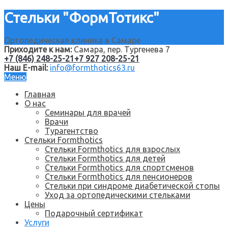
Стельки "ФормТотикс"
Ортопедическая клиника в Самаре
Приходите к нам:
Самара, пер. Тургенева 7
+7 (846) 248-25-21
+7 927 208-25-21
Наш E-mail:
info@formthotics63.ru
Меню
Главная
О нас
Семинары для врачей
Врачи
Турагентство
Стельки Formthotics
Стельки Formthotics для взрослых
Стельки Formthotics для детей
Стельки Formthotics для спортсменов
Стельки Formthotics для пенсионеров
Стельки при синдроме диабетической стопы
Уход за ортопедическими стельками
Цены
Подарочный сертификат
Услуги