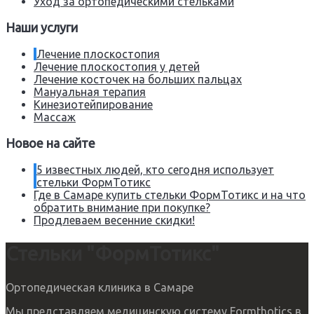
Уход за ортопедическими стельками
Наши услуги
Лечение плоскостопия
Лечение плоскостопия у детей
Лечение косточек на больших пальцах
Мануальная терапия
Кинезиотейпирование
Массаж
Новое на сайте
5 известных людей, кто сегодня использует
стельки ФормТотикс
Где в Самаре купить стельки ФормТотикс и на что
обратить внимание при покупке?
Продлеваем весенние скидки!
Стельки "ФормТотикс"
Ортопедическая клиника в Самаре
Мы представляем медицинскую систему Formthotics в