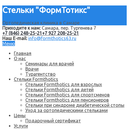
Стельки "ФормТотикс"
Ортопедическая клиника в Самаре
Приходите к нам:
Самара, пер. Тургенева 7
+7 (846) 248-25-21
+7 927 208-25-21
Наш E-mail:
info@formthotics63.ru
Меню
Главная
О нас
Семинары для врачей
Врачи
Турагентство
Стельки Formthotics
Стельки Formthotics для взрослых
Стельки Formthotics для детей
Стельки Formthotics для спортсменов
Стельки Formthotics для пенсионеров
Стельки при синдроме диабетической стопы
Уход за ортопедическими стельками
Цены
Подарочный сертификат
Услуги