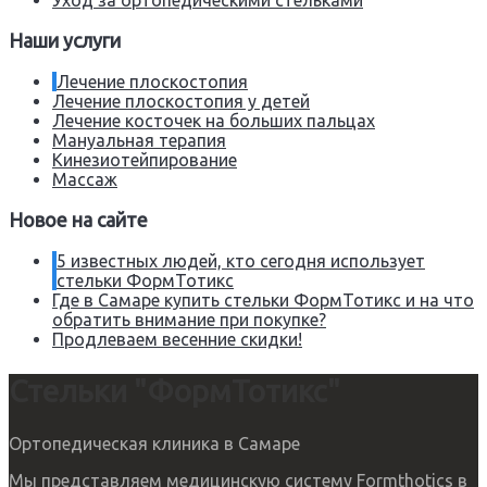
Наши услуги
Лечение плоскостопия
Лечение плоскостопия у детей
Лечение косточек на больших пальцах
Мануальная терапия
Кинезиотейпирование
Массаж
Новое на сайте
5 известных людей, кто сегодня использует
стельки ФормТотикс
Где в Самаре купить стельки ФормТотикс и на что
обратить внимание при покупке?
Продлеваем весенние скидки!
Стельки "ФормТотикс"
Ортопедическая клиника в Самаре
Мы представляем медицинскую систему Formthotics в