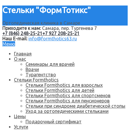
Стельки "ФормТотикс"
Ортопедическая клиника в Самаре
Приходите к нам:
Самара, пер. Тургенева 7
+7 (846) 248-25-21
+7 927 208-25-21
Наш E-mail:
info@formthotics63.ru
Меню
Главная
О нас
Семинары для врачей
Врачи
Турагентство
Стельки Formthotics
Стельки Formthotics для взрослых
Стельки Formthotics для детей
Стельки Formthotics для спортсменов
Стельки Formthotics для пенсионеров
Стельки при синдроме диабетической стопы
Уход за ортопедическими стельками
Цены
Подарочный сертификат
Услуги