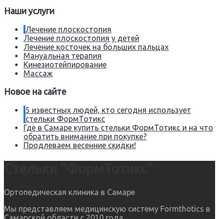
Наши услуги
Лечение плоскостопия
Лечение плоскостопия у детей
Лечение косточек на больших пальцах
Мануальная терапия
Кинезиотейпирование
Массаж
Новое на сайте
5 известных людей, кто сегодня использует
стельки ФормТотикс
Где в Самаре купить стельки ФормТотикс и на что
обратить внимание при покупке?
Продлеваем весенние скидки!
Стельки "ФормТотикс"
Ортопедическая клиника в Самаре
Мы представляем медицинскую систему Formthotics в
Самарской области с 2010 года.