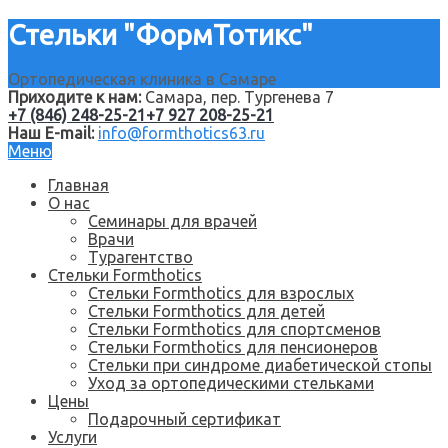
Стельки "ФормТотикс"
Ортопедическая клиника в Самаре
Приходите к нам:
Самара, пер. Тургенева 7
+7 (846) 248-25-21
+7 927 208-25-21
Наш E-mail:
info@formthotics63.ru
Меню
Главная
О нас
Семинары для врачей
Врачи
Турагентство
Стельки Formthotics
Стельки Formthotics для взрослых
Стельки Formthotics для детей
Стельки Formthotics для спортсменов
Стельки Formthotics для пенсионеров
Стельки при синдроме диабетической стопы
Уход за ортопедическими стельками
Цены
Подарочный сертификат
Услуги