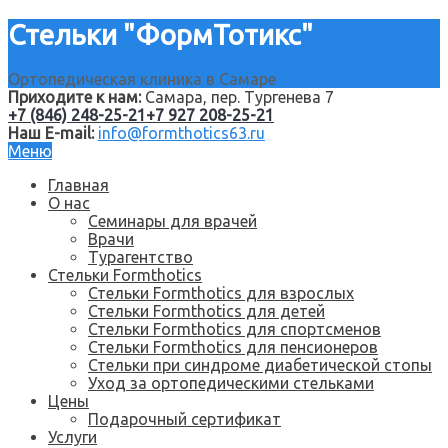
Стельки "ФормТотикс"
Ортопедическая клиника в Самаре
Приходите к нам:
Самара, пер. Тургенева 7
+7 (846) 248-25-21
+7 927 208-25-21
Наш E-mail:
info@formthotics63.ru
Меню
Главная
О нас
Семинары для врачей
Врачи
Турагентство
Стельки Formthotics
Стельки Formthotics для взрослых
Стельки Formthotics для детей
Стельки Formthotics для спортсменов
Стельки Formthotics для пенсионеров
Стельки при синдроме диабетической стопы
Уход за ортопедическими стельками
Цены
Подарочный сертификат
Услуги