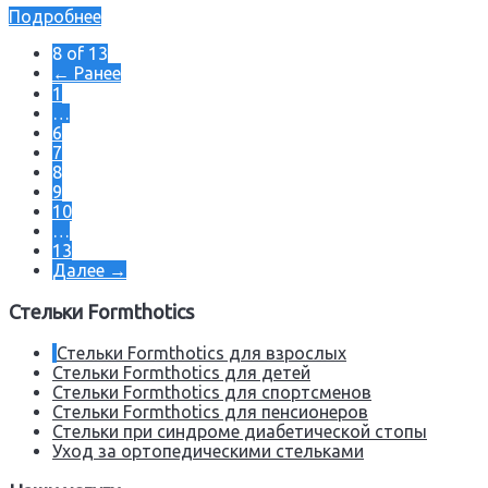
Подробнее
8 of 13
← Ранее
1
…
6
7
8
9
10
…
13
Далее →
Стельки Formthotics
Стельки Formthotics для взрослых
Стельки Formthotics для детей
Стельки Formthotics для спортсменов
Стельки Formthotics для пенсионеров
Стельки при синдроме диабетической стопы
Уход за ортопедическими стельками