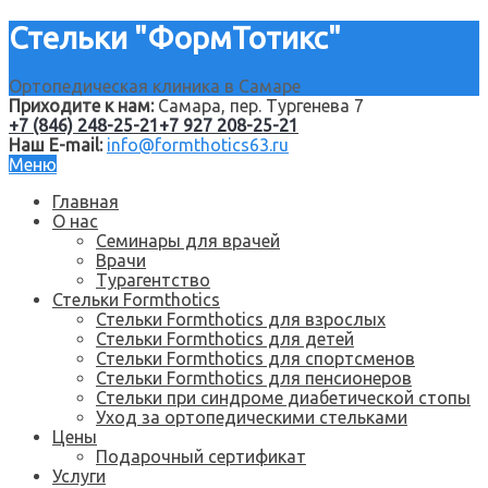
Стельки "ФормТотикс"
Ортопедическая клиника в Самаре
Приходите к нам:
Самара, пер. Тургенева 7
+7 (846) 248-25-21
+7 927 208-25-21
Наш E-mail:
info@formthotics63.ru
Меню
Главная
О нас
Семинары для врачей
Врачи
Турагентство
Стельки Formthotics
Стельки Formthotics для взрослых
Стельки Formthotics для детей
Стельки Formthotics для спортсменов
Стельки Formthotics для пенсионеров
Стельки при синдроме диабетической стопы
Уход за ортопедическими стельками
Цены
Подарочный сертификат
Услуги