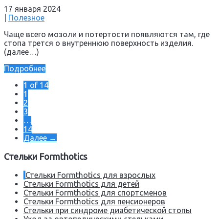
17 января 2024
|
Полезное
Чаще всего мозоли и потертости появляются там, где
стопа трется о внутреннюю поверхность изделия.
(далее…)
Подробнее
1 of 14
1
2
3
…
14
Далее →
Стельки Formthotics
Стельки Formthotics для взрослых
Стельки Formthotics для детей
Стельки Formthotics для спортсменов
Стельки Formthotics для пенсионеров
Стельки при синдроме диабетической стопы
Уход за ортопедическими стельками