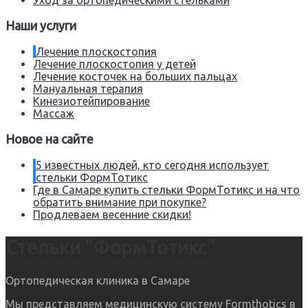
Наши услуги
Лечение плоскостопия
Лечение плоскостопия у детей
Лечение косточек на больших пальцах
Мануальная терапия
Кинезиотейпирование
Массаж
Новое на сайте
5 известных людей, кто сегодня использует
стельки ФормТотикс
Где в Самаре купить стельки ФормТотикс и на что
обратить внимание при покупке?
Продлеваем весенние скидки!
Стельки "ФормТотикс"
Ортопедическая клиника в Самаре
Мы представляем медицинскую систему Formthotics в