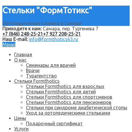
Стельки "ФормТотикс"
Ортопедическая клиника в Самаре
Приходите к нам:
Самара, пер. Тургенева 7
+7 (846) 248-25-21
+7 927 208-25-21
Наш E-mail:
info@formthotics63.ru
Меню
Главная
О нас
Семинары для врачей
Врачи
Турагентство
Стельки Formthotics
Стельки Formthotics для взрослых
Стельки Formthotics для детей
Стельки Formthotics для спортсменов
Стельки Formthotics для пенсионеров
Стельки при синдроме диабетической стопы
Уход за ортопедическими стельками
Цены
Подарочный сертификат
Услуги