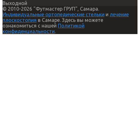
Выходной
© 2010-2026 "Футмастер ГРУП", Самара.
Индивидуальные ортопедические стельки
и
лечение
плоскостопия
в Самаре. Здесь вы можете
ознакомиться с нашей
Политикой
конфиденциальности
.