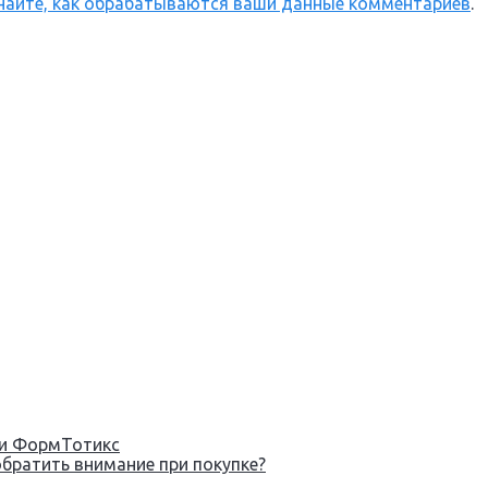
найте, как обрабатываются ваши данные комментариев
.
ьки ФормТотикс
обратить внимание при покупке?