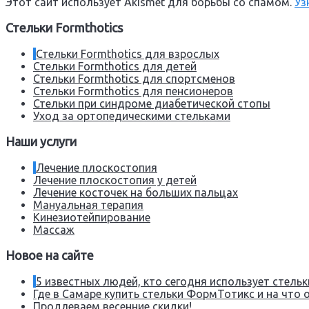
Этот сайт использует Akismet для борьбы со спамом.
Уз
Стельки Formthotics
Стельки Formthotics для взрослых
Стельки Formthotics для детей
Стельки Formthotics для спортсменов
Стельки Formthotics для пенсионеров
Стельки при синдроме диабетической стопы
Уход за ортопедическими стельками
Наши услуги
Лечение плоскостопия
Лечение плоскостопия у детей
Лечение косточек на больших пальцах
Мануальная терапия
Кинезиотейпирование
Массаж
Новое на сайте
5 известных людей, кто сегодня использует стел
Где в Самаре купить стельки ФормТотикс и на что 
Продлеваем весенние скидки!