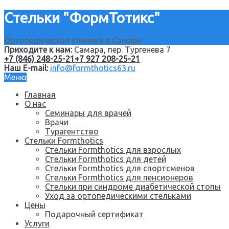
Стельки "ФормТотикс"
Ортопедическая клиника в Самаре
Приходите к нам:
Самара, пер. Тургенева 7
+7 (846) 248-25-21
+7 927 208-25-21
Наш E-mail:
info@formthotics63.ru
Меню
Главная
О нас
Семинары для врачей
Врачи
Турагентство
Стельки Formthotics
Стельки Formthotics для взрослых
Стельки Formthotics для детей
Стельки Formthotics для спортсменов
Стельки Formthotics для пенсионеров
Стельки при синдроме диабетической стопы
Уход за ортопедическими стельками
Цены
Подарочный сертификат
Услуги