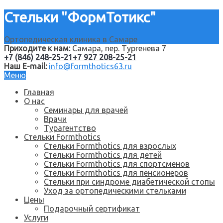
Стельки "ФормТотикс"
Ортопедическая клиника в Самаре
Приходите к нам:
Самара, пер. Тургенева 7
+7 (846) 248-25-21
+7 927 208-25-21
Наш E-mail:
info@formthotics63.ru
Меню
Главная
О нас
Семинары для врачей
Врачи
Турагентство
Стельки Formthotics
Стельки Formthotics для взрослых
Стельки Formthotics для детей
Стельки Formthotics для спортсменов
Стельки Formthotics для пенсионеров
Стельки при синдроме диабетической стопы
Уход за ортопедическими стельками
Цены
Подарочный сертификат
Услуги