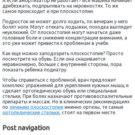
А если амортизатор не работает? Вся машина начинает
дребезжать, подпрыгивать на неровностях. То же
самое происходит и при плоскостопии.
Подросток не может долго ходить, по вечерам у него
болят ноги. Могут отекать лодыжки, походка выглядит
неуклюжей. От плоскостопия могут начаться даже
головные боли и снижение концентрации внимания, а
это уже может привести к проблемам в учебе.
Как еще можно заподозрить плоскостопие? Просто
посмотрите на обувь. Если она снашивается
неравномерно, больше с внутренней стороны, пора
показать ребенка подиатру.
Чтобы справиться с проблемой, врач предложит
комплекс упражнений для укрепления нужных мышц и
сделает ортопедическую обувь или специальные
стельки. При болях назначают противовоспалительные
препараты и массаж. Но в клинических рекомендациях
по
лечению плоскостопия
именно ортезы, те самые
ортопедические стельки
, стоят на первом месте.
Post navigation