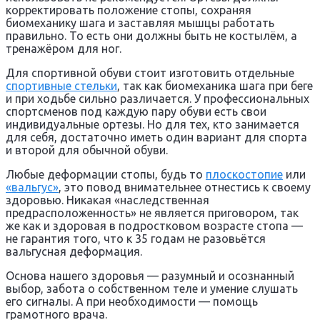
корректировать положение стопы, сохраняя
биомеханику шага и заставляя мышцы работать
правильно. То есть они должны быть не костылём, а
тренажёром для ног.
Для спортивной обуви стоит изготовить отдельные
спортивные стельки
, так как биомеханика шага при беге
и при ходьбе сильно различается. У профессиональных
спортсменов под каждую пару обуви есть свои
индивидуальные ортезы. Но для тех, кто занимается
для себя, достаточно иметь один вариант для спорта
и второй для обычной обуви.
Любые деформации стопы, будь то
плоскостопие
или
«вальгус»
, это повод внимательнее отнестись к своему
здоровью. Никакая «наследственная
предрасположенность» не является приговором, так
же как и здоровая в подростковом возрасте стопа —
не гарантия того, что к 35 годам не разовьётся
вальгусная деформация.
Основа нашего здоровья — разумный и осознанный
выбор, забота о собственном теле и умение слушать
его сигналы. А при необходимости — помощь
грамотного врача.