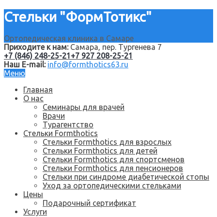
Стельки "ФормТотикс"
Ортопедическая клиника в Самаре
Приходите к нам:
Самара, пер. Тургенева 7
+7 (846) 248-25-21
+7 927 208-25-21
Наш E-mail:
info@formthotics63.ru
Меню
Главная
О нас
Семинары для врачей
Врачи
Турагентство
Стельки Formthotics
Стельки Formthotics для взрослых
Стельки Formthotics для детей
Стельки Formthotics для спортсменов
Стельки Formthotics для пенсионеров
Стельки при синдроме диабетической стопы
Уход за ортопедическими стельками
Цены
Подарочный сертификат
Услуги