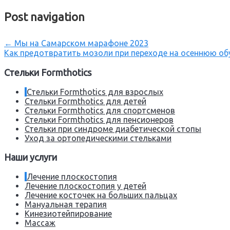
Post navigation
←
Мы на Самарском марафоне 2023
Как предотвратить мозоли при переходе на осеннюю о
Стельки Formthotics
Стельки Formthotics для взрослых
Стельки Formthotics для детей
Стельки Formthotics для спортсменов
Стельки Formthotics для пенсионеров
Стельки при синдроме диабетической стопы
Уход за ортопедическими стельками
Наши услуги
Лечение плоскостопия
Лечение плоскостопия у детей
Лечение косточек на больших пальцах
Мануальная терапия
Кинезиотейпирование
Массаж