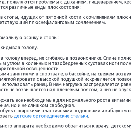
д, появляются проблемы с дыханием, пищеварением, кро
тся различные виды плоскостопия:
 стопы, идущих от пяточной кости к сочленениям плюсне
тветствующий плюснефаланговым сочленениям.
рмальную осанку и стопы:
рокидывая голову.
в голову вперед, не сгибаясь в позвоночнике. Спина полн
мым углом в коленных и тазобедренных суставах ноги по
орительной освещенности.
ми занятиями в спортзале, в бассейне, на свежем воздух
мягкой кровати с высокой подушкой искривляется позво
использовать ранец. В нем нагрузка распределяется рав
сть не возвышается над плечевым поясом, а низ не опуск
ержать все необходимые для нормального роста витамин
ния, но и не слишком свободная.
 обувь с широкими эластичными подошвами и каблуком не 
зовать
детские ортопедические стельки
.
ого аппарата необходимо обратиться к врачу, детскому