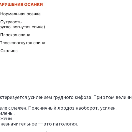
рактеризуется усилением грудного кифоза. При этом вели
еле сглажен. Поясничный лордоз наоборот, усилен.
силены.
ажены.
 незначительное — это патология.