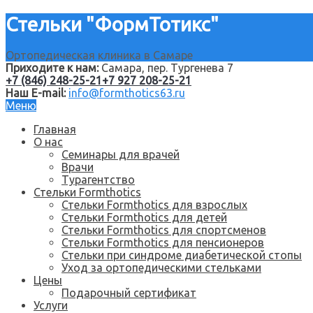
Стельки "ФормТотикс"
Ортопедическая клиника в Самаре
Приходите к нам:
Самара, пер. Тургенева 7
+7 (846) 248-25-21
+7 927 208-25-21
Наш E-mail:
info@formthotics63.ru
Меню
Главная
О нас
Семинары для врачей
Врачи
Турагентство
Стельки Formthotics
Стельки Formthotics для взрослых
Стельки Formthotics для детей
Стельки Formthotics для спортсменов
Стельки Formthotics для пенсионеров
Стельки при синдроме диабетической стопы
Уход за ортопедическими стельками
Цены
Подарочный сертификат
Услуги