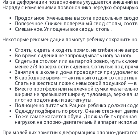
Из-за деформации позвоночника ухудшается внешний ви
Наряду с изменениями позвоночника нередко формирую
Продольное. Уменьшена высота продольных сводов
Поперечное. Снижен поперечный свод стопы, соо
Смешанное. Уплощены все своды стопы.
Некоторые рекомендации помогут ребенку сохранить но
Стоять, сидеть и ходить прямо, не сгибая и не зап
Во время сидения не запрокидывать ногу за ногу.
Сидеть за столом или за партой ровно, чуть склони
менее 2/3 поверхности сиденья. Согнутые под пря
Занятия в школе и дома проводятся при удовлетв
В свободное время — активный отдых со спортивны
Спать на жестком ложе с невысокой подушкой — в 
Вместо портфеля или наплечной сумки желательно 
ширина не превышает ширину туловища, верхняя ча
плотно подогнаны и застегнуты.
Полноценно питаться. Рацион ребенка должен сод
Одежду подбирать по росту. Она не стесняет движе
То же самое касается обуви. Должна быть прочная
нагрузок на опорно-двигательный аппарат исполь
При малейших заметных деформациях опорно-двигательн