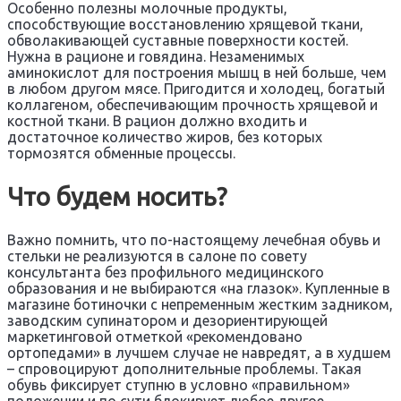
Особенно полезны молочные продукты,
способствующие восстановлению хрящевой ткани,
обволакивающей суставные поверхности костей.
Нужна в рационе и говядина. Незаменимых
аминокислот для построения мышц в ней больше, чем
в любом другом мясе. Пригодится и холодец, богатый
коллагеном, обеспечивающим прочность хрящевой и
костной ткани. В рацион должно входить и
достаточное количество жиров, без которых
тормозятся обменные процессы.
Что будем носить?
Важно помнить, что по-настоящему лечебная обувь и
стельки не реализуются в салоне по совету
консультанта без профильного медицинского
образования и не выбираются «на глазок». Купленные в
магазине ботиночки с непременным жестким задником,
заводским супинатором и дезориентирующей
маркетинговой отметкой «рекомендовано
ортопедами» в лучшем случае не навредят, а в худшем
– спровоцируют дополнительные проблемы. Такая
обувь фиксирует ступню в условно «правильном»
положении и по сути блокирует любое другое