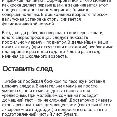
и прыжков, начинают формироваться с того момента
как кроха делает первые шаги, а заканчивается этот
процесс в подростковом периоде, ближе к
совершеннолетию. В дошкольном возрасте плоско-
вальгусная установка стопы считается
физиологической нормой.
В год, когда ребенок совершает свои первые шаги,
юного «первопроходца» следует показать
профильному врачу – подиатру. В дальнейшем ваши
визиты к нему (при отсутствии патологии) необходимо
планировать раз в два года до 7 лет и раз в год,
начиная со школьного возраста.
Оставить след
…Ребенок пробежал босиком по песочку и оставил
цепочку следов. Внимательная мама не просто
умилится, но и отметит достаточно ли они
«рельефны». При малейшем сомнении проведет
домашний тест – он не сложный. Достаточно смазать
стопы ребенка красящим веществом (свекольный сок,
акварель – все подойдет) и попросить его встать на
подготовленный чистый лист бумаги.