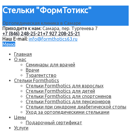
Стельки "ФормТотикс"
Ортопедическая клиника в Самаре
Приходите к нам:
Самара, пер. Тургенева 7
+7 (846) 248-25-21
+7 927 208-25-21
Наш E-mail:
info@formthotics63.ru
Меню
Главная
О нас
Семинары для врачей
Врачи
Турагентство
Стельки Formthotics
Стельки Formthotics для взрослых
Стельки Formthotics для детей
Стельки Formthotics для спортсменов
Стельки Formthotics для пенсионеров
Стельки при синдроме диабетической стопы
Уход за ортопедическими стельками
Цены
Подарочный сертификат
Услуги