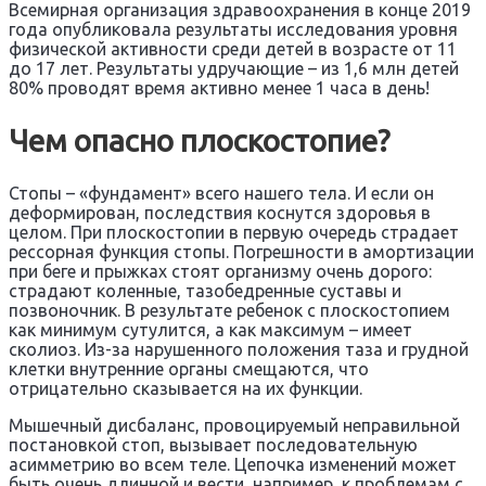
Всемирная организация здравоохранения в конце 2019
года опубликовала результаты исследования уровня
физической активности среди детей в возрасте от 11
до 17 лет. Результаты удручающие – из 1,6 млн детей
80% проводят время активно менее 1 часа в день!
Чем опасно плоскостопие?
Стопы – «фундамент» всего нашего тела. И если он
деформирован, последствия коснутся здоровья в
целом. При плоскостопии в первую очередь страдает
рессорная функция стопы. Погрешности в амортизации
при беге и прыжках стоят организму очень дорого:
страдают коленные, тазобедренные суставы и
позвоночник. В результате ребенок с плоскостопием
как минимум сутулится, а как максимум – имеет
сколиоз. Из-за нарушенного положения таза и грудной
клетки внутренние органы смещаются, что
отрицательно сказывается на их функции.
Мышечный дисбаланс, провоцируемый неправильной
постановкой стоп, вызывает последовательную
асимметрию во всем теле. Цепочка изменений может
быть очень длинной и вести, например, к проблемам с