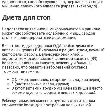
единоборств, способствующие поддержанию в тонусе
мышечно-связочного аппарата (каратэ, тхэквондо).
Диета для стоп
Недостаток витаминов и микроэлементов в рационе
может способствовать ослаблению мышц сводов
стопы и провоцировать ее деформацию.
В частности, для здоровья ОДА необходимы все
витамины группы В. Включаем в рацион: изюм, печеный
картофель, фасоль, цельнозерновой хлеб. С
недостатком особо важной фолиевой кислоты (B9)
боремся, налегая на капусту, чечевицу и бананы.
Известно, что развитие заболеваний суставов
тормозят витамины:
С (лимон, шиповник, смородина, сладкий перец);
Е (растительные масла, крупы);
D (этот витамин трудно усвояем из пищи и часто
рекомендуется в формате пищевых добавок).
Ребенку также, несомненно, нужны в достаточном
количестве белки для построения новых тканей.