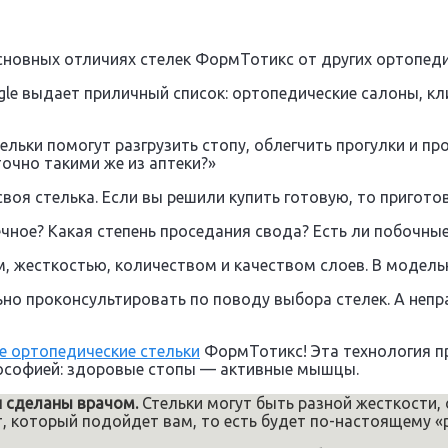
овных отличиях стелек ФормТотикс от других ортопедич
le выдает приличный список: ортопедические салоны, кли
льки помогут разгрузить стопу, облегчить прогулки и про
очно такими же из аптеки?»
воя стелька. Если вы решили купить готовую, то пригото
ное? Какая степень проседания свода? Есть ли побочны
, жесткостью, количеством и качеством слоев. В модельн
ьно проконсультировать по поводу выбора стелек. А неп
 ортопедические стельки
ФормТотикс! Эта технология п
лософией: здоровые стопы — активные мышцы.
и сделаны врачом.
Стельки могут быть разной жесткости,
 который подойдет вам, то есть будет по-настоящему «ра