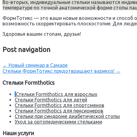
Во-вторых, индивидуальные стельки называются индив
температуре по точной анатомической форме стопы паци
ФормТотикс — это ваши новые возможности и способ 
возможность скорректировать плоскостопие. Для людей
Здоровья вашим стопам, друзья!
Post navigation
←
Новый семинар в Самаре
Стельки ФормТотикс предотвращают варикоз!
→
Стельки Formthotics
Стельки Formthotics для взрослых
Стельки Formthotics для детей
Стельки Formthotics для спортсменов
Стельки Formthotics для пенсионеров
Стельки при синдроме диабетической стопы
Уход за ортопедическими стельками
Наши услуги