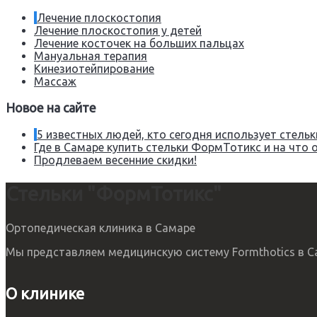
Лечение плоскостопия
Лечение плоскостопия у детей
Лечение косточек на больших пальцах
Мануальная терапия
Кинезиотейпирование
Массаж
Новое на сайте
5 известных людей, кто сегодня использует стел
Где в Самаре купить стельки ФормТотикс и на что 
Продлеваем весенние скидки!
Стельки "ФормТотикс"
Ортопедическая клиника в Самаре
Мы представляем медицинскую систему Formthotics в Са
О клинике