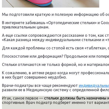
Мы подготовили краткую и полезную информацию об осн
В интернете забиваешь «Ортопедические стельки» и Goog
привлекательным ценам.
А еще ссылки сопровождаются рассказами о том, как сте
«Какая разница между индивидуальными стельками и «т
Для каждой проблемы со стопой есть своя «таблетка», с
Плоскостопие или деформация? Продольное или попереч
Стельки отличаются не только формой, но и материалом
К сожалению, в аптеке редко когда могут профессионал
в них будет совершенно неудобно.
Врачи-подиатры все чаще рекомендуют
индивидуальные
развили ее в Медицинскую систему с определенной фи
Итак, самое первое —
стельки должны быть назначены 
спортивные. Врач подиатр подберет именно тот вариант,