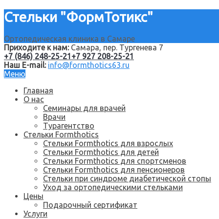
Стельки "ФормТотикс"
Ортопедическая клиника в Самаре
Приходите к нам:
Самара, пер. Тургенева 7
+7 (846) 248-25-21
+7 927 208-25-21
Наш E-mail:
info@formthotics63.ru
Меню
Главная
О нас
Семинары для врачей
Врачи
Турагентство
Стельки Formthotics
Стельки Formthotics для взрослых
Стельки Formthotics для детей
Стельки Formthotics для спортсменов
Стельки Formthotics для пенсионеров
Стельки при синдроме диабетической стопы
Уход за ортопедическими стельками
Цены
Подарочный сертификат
Услуги