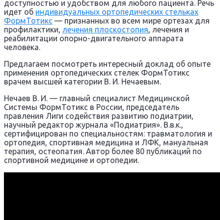
доступностью и удобством для любого пациента. Речь
идет об
индивидуальных ортопедических стельках
ФормТотикс
— признанных во всем мире ортезах для
профилактики,
лечения плоскостопия
, лечения и
реабилитации опорно-двигательного аппарата
человека.
Предлагаем посмотреть интересный доклад об опыте
применения ортопедических стелек ФормТотикс
врачем высшей категории В. И. Нечаевым.
Нечаев В. И. — главный специалист Медицинской
Системы ФормТотикс в России, председатель
правления Лиги содействия развитию подиатрии,
научный редактор журнала «Подиатрия». В.в.к.,
сертифицирован по специальностям: травматология и
ортопедия, спортивная медицина и ЛФК, мануальная
терапия, остеопатия. Автор более 80 публикаций по
спортивной медицине и ортопедии.