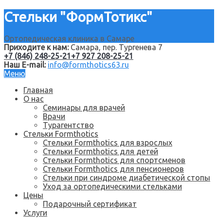
Стельки "ФормТотикс"
Ортопедическая клиника в Самаре
Приходите к нам:
Самара, пер. Тургенева 7
+7 (846) 248-25-21
+7 927 208-25-21
Наш E-mail:
info@formthotics63.ru
Меню
Главная
О нас
Семинары для врачей
Врачи
Турагентство
Стельки Formthotics
Стельки Formthotics для взрослых
Стельки Formthotics для детей
Стельки Formthotics для спортсменов
Стельки Formthotics для пенсионеров
Стельки при синдроме диабетической стопы
Уход за ортопедическими стельками
Цены
Подарочный сертификат
Услуги