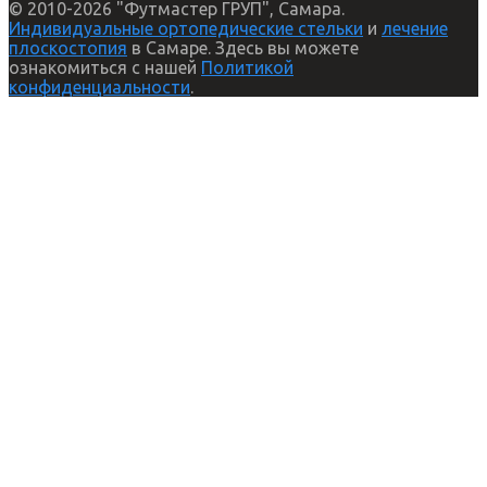
© 2010-2026 "Футмастер ГРУП", Самара.
Индивидуальные ортопедические стельки
и
лечение
плоскостопия
в Самаре. Здесь вы можете
ознакомиться с нашей
Политикой
конфиденциальности
.