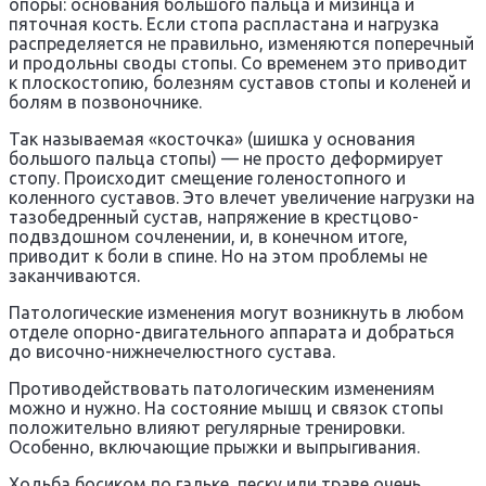
опоры: основания большого пальца и мизинца и
пяточная кость. Если стопа распластана и нагрузка
распределяется не правильно, изменяются поперечный
и продольны своды стопы. Со временем это приводит
к плоскостопию, болезням суставов стопы и коленей и
болям в позвоночнике.
Так называемая «косточка» (шишка у основания
большого пальца стопы) — не просто деформирует
стопу. Происходит смещение голеностопного и
коленного суставов. Это влечет увеличение нагрузки на
тазобедренный сустав, напряжение в крестцово-
подвздошном сочленении, и, в конечном итоге,
приводит к боли в спине. Но на этом проблемы не
заканчиваются.
Патологические изменения могут возникнуть в любом
отделе опорно-двигательного аппарата и добраться
до височно-нижнечелюстного сустава.
Противодействовать патологическим изменениям
можно и нужно. На состояние мышц и связок стопы
положительно влияют регулярные тренировки.
Особенно, включающие прыжки и выпрыгивания.
Ходьба босиком по гальке, песку или траве очень