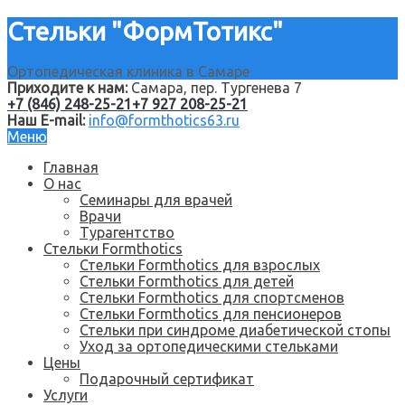
Стельки "ФормТотикс"
Ортопедическая клиника в Самаре
Приходите к нам:
Самара, пер. Тургенева 7
+7 (846) 248-25-21
+7 927 208-25-21
Наш E-mail:
info@formthotics63.ru
Меню
Главная
О нас
Семинары для врачей
Врачи
Турагентство
Стельки Formthotics
Стельки Formthotics для взрослых
Стельки Formthotics для детей
Стельки Formthotics для спортсменов
Стельки Formthotics для пенсионеров
Стельки при синдроме диабетической стопы
Уход за ортопедическими стельками
Цены
Подарочный сертификат
Услуги